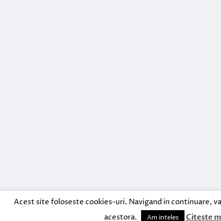
Acest site foloseste cookies-uri. Navigand in continuare, va
acestora.
Citeste m
Am inteles