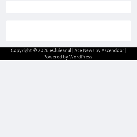
Copyright © 2026
eClujeanul
| Ace News by
Ascendoor
|
Powered by
WordPress
.