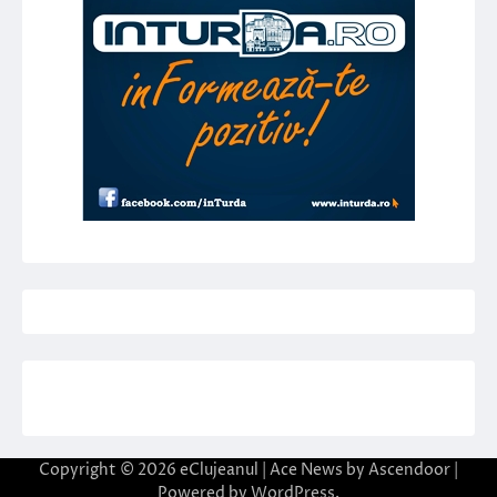
Copyright © 2026
eClujeanul
| Ace News by
Ascendoor
|
Powered by
WordPress
.