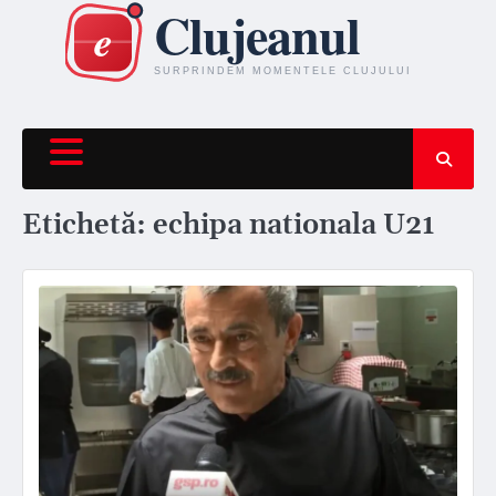
Skip
to
content
Etichetă:
echipa nationala U21