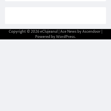
Copyright © 2026
eClujeanul
| Ace News by
Ascendoor
|
Powered by
WordPress
.