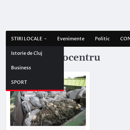
Skip
to
content
STIRI LOCALE
Evenimente
Politic
CON
Istorie de Cluj
Etichetă:
ecocentru
Business
SPORT