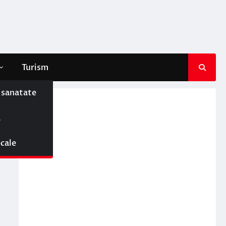
Turism
e sanatate
ă
ocale