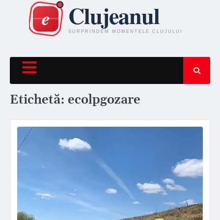
Skip
to
content
Etichetă:
ecolpgozare