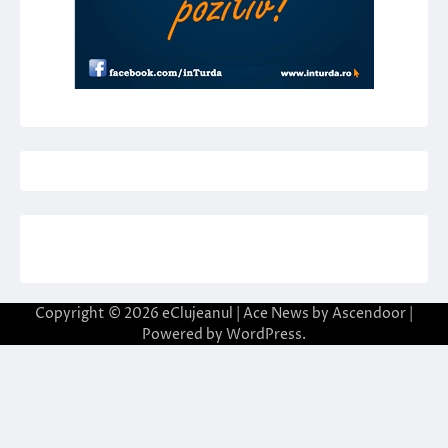
Copyright © 2026
eClujeanul
| Ace News by
Ascendoor
|
Powered by
WordPress
.