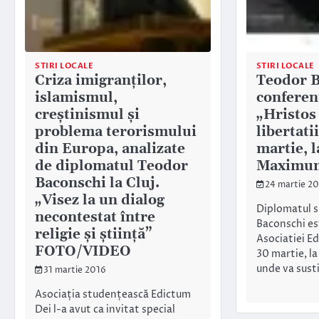
STIRI LOCALE
STIRI LOCALE
Criza imigranților,
Teodor B
islamismul,
conferen
creștinismul și
„Hristos 
problema terorismului
libertati
din Europa, analizate
martie, 
de diplomatul Teodor
Maximu
Baconschi la Cluj.
24 martie 2
„Visez la un dialog
Diplomatul si
necontestat între
Baconschi es
religie și știință”
Asociatiei Ed
FOTO/VIDEO
30 martie, l
unde va sust
31 martie 2016
Asociația studențească Edictum
Dei l-a avut ca invitat special