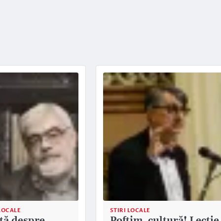
LOCALE
STIRI LOCALE
ță despre
Poftim, cultură! Lectie