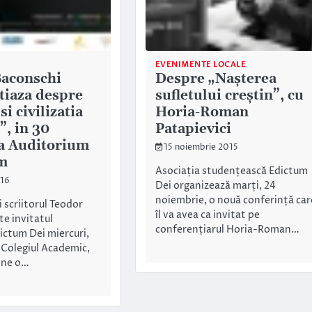
EVENIMENTE LOCALE
aconschi
Despre „Nașterea
tiaza despre
sufletului creștin”, cu
si civilizatia
Horia-Roman
i”, in 30
Patapievici
la Auditorium
15 noiembrie 2015
m
Asociația studențească Edictum
016
Dei organizează marți, 24
noiembrie, o nouă conferință car
 scriitorul Teodor
îl va avea ca invitat pe
te invitatul
conferențiarul Horia-Roman…
ictum Dei miercuri,
a Colegiul Academic,
ine o…