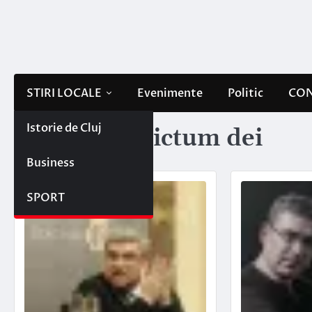
Skip
to
content
STIRI LOCALE
Evenimente
Politic
CON
Istorie de Cluj
Etichetă:
edictum dei
Business
SPORT