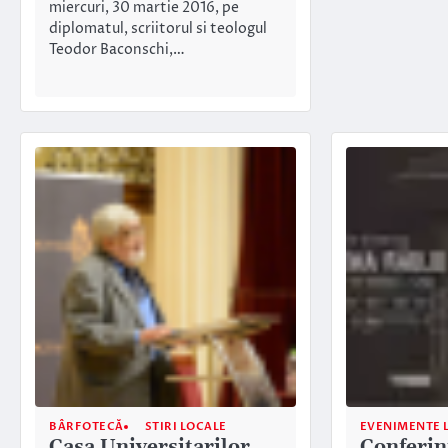
miercuri, 30 martie 2016, pe
diplomatul, scriitorul si teologul
Teodor Baconschi,…
BÂRFOTECĂ
STIRI LOCALE
EVENIMENTE 
Casa Universitarilor
Conferin