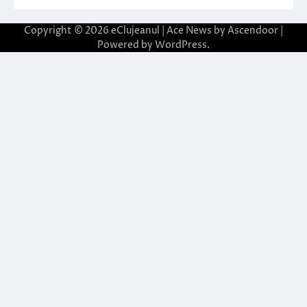
Copyright © 2026
eClujeanul
| Ace News by
Ascendoor
|
Powered by
WordPress
.