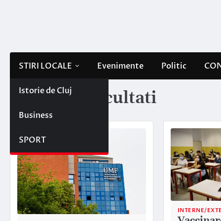
Skip
to
content
STIRI LOCALE
Evenimente
Politic
CON
Istorie de Cluj
Etichetă:
facultati
Business
SPORT
INTERNE/EXT
Vaccinare