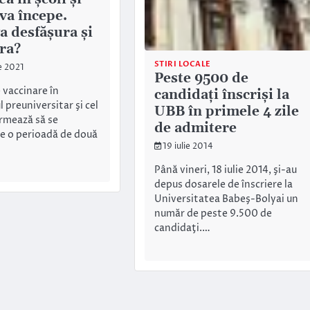
 va începe.
a desfășura și
ura?
STIRI LOCALE
e 2021
Peste 9500 de
vaccinare în
candidaţi înscrişi la
preuniversitar şi cel
UBB în primele 4 zile
urmează să se
de admitere
e o perioadă de două
19 iulie 2014
Până vineri, 18 iulie 2014, şi-au
depus dosarele de înscriere la
Universitatea Babeş-Bolyai un
număr de peste 9.500 de
candidaţi.…