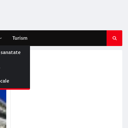
Turism
e sanatate
ă
ocale