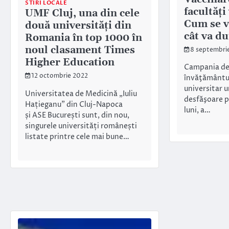
STIRI LOCALE
facultăți
UMF Cluj, una din cele
Cum se v
două universități din
cât va d
Romania în top 1000 în
noul clasament Times
8 septembri
Higher Education
Campania de 
12 octombrie 2022
învăţământul 
universitar 
Universitatea de Medicină „Iuliu
desfăşoare p
Hațieganu” din Cluj-Napoca
luni, a…
și ASE București sunt, din nou,
singurele universități românești
listate printre cele mai bune…