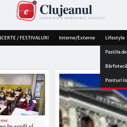
CERTE / FESTIVALURI
Interne/Externe
Lifestyle
Pastila d
Bârfotec
Ponturi l
ERNE
a în școli și