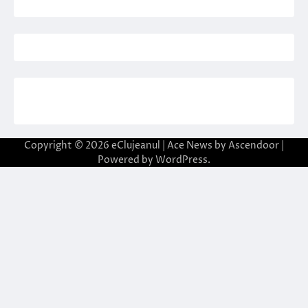
Copyright © 2026
eClujeanul
| Ace News by
Ascendoor
|
Powered by
WordPress
.