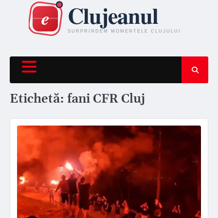
Skip
to
content
Etichetă:
fani CFR Cluj