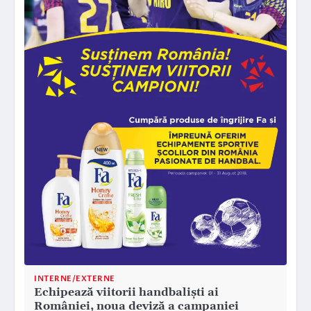
INTERNE/EXTERNE
Echipează viitorii handbaliști ai
României, noua deviză a campaniei