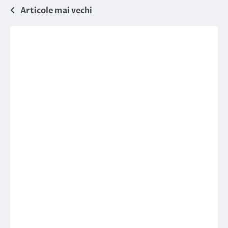
Navigare
Articole mai vechi
în
articole