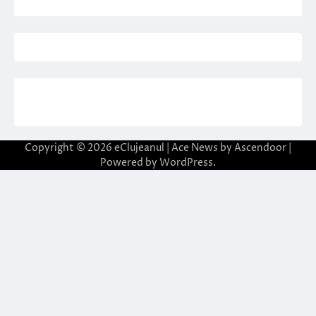
Copyright © 2026
eClujeanul
| Ace News by
Ascendoor
|
Powered by
WordPress
.