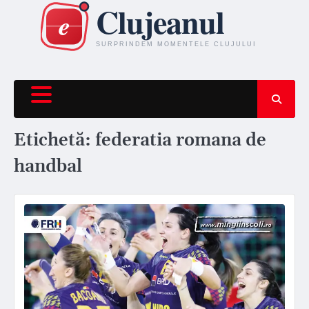
Skip
to
content
Etichetă:
federatia romana de
handbal