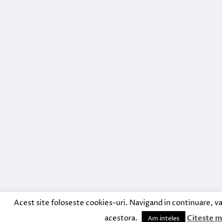
Acest site foloseste cookies-uri. Navigand in continuare, va
acestora.
Citeste m
Am inteles