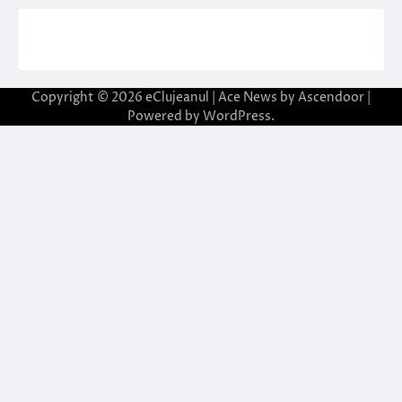
Copyright © 2026
eClujeanul
| Ace News by
Ascendoor
|
Powered by
WordPress
.