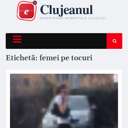
Skip
to
content
Etichetă:
femei pe tocuri