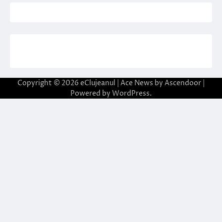
Copyright © 2026
eClujeanul
| Ace News by
Ascendoor
|
Powered by
WordPress
.