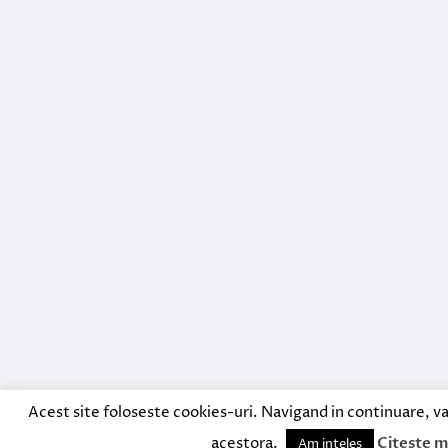
Acest site foloseste cookies-uri. Navigand in continuare, va
acestora.
Citeste m
Am inteles