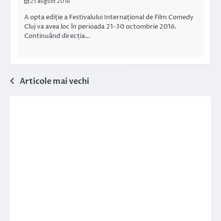
25 august 2016
A opta ediție a Festivalului Internațional de Film Comedy
Cluj va avea loc în perioada 21-30 octombrie 2016.
Continuând direcția…
Navigare
Articole mai vechi
în
articole