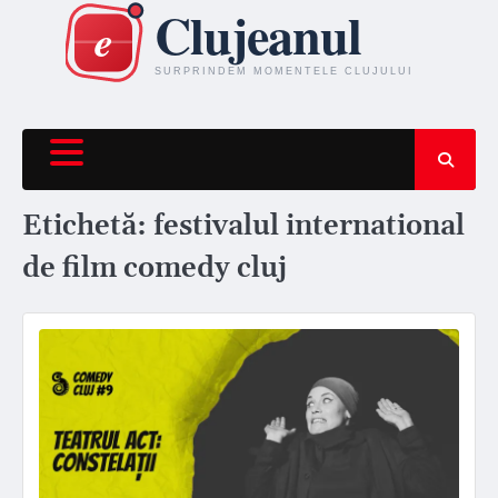
Skip
to
content
Etichetă:
festivalul international
de film comedy cluj