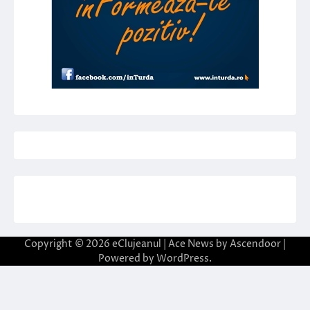
Copyright © 2026
eClujeanul
| Ace News by
Ascendoor
|
Powered by
WordPress
.