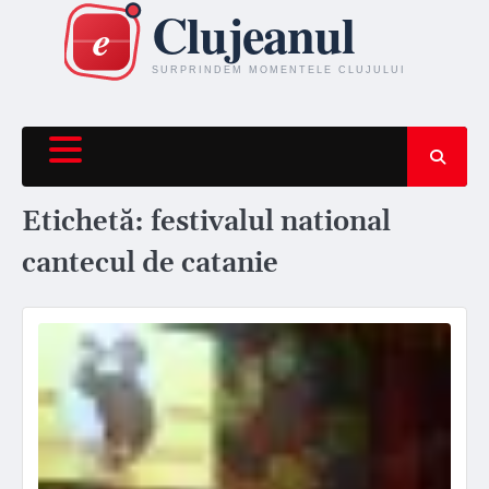
Skip
to
content
Etichetă:
festivalul national
cantecul de catanie