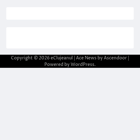
Copyright © 2026
eClujeanul
| Ace News by
Ascendoor
|
Powered by
WordPress
.