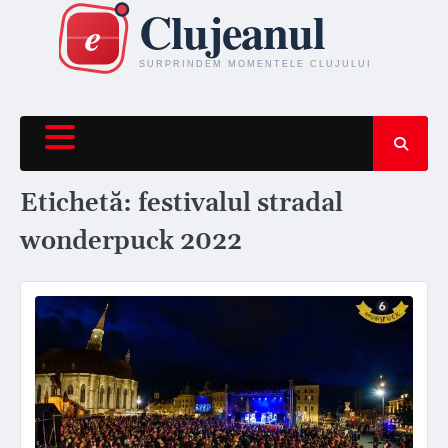
Skip
to
content
Etichetă:
festivalul stradal
wonderpuck 2022