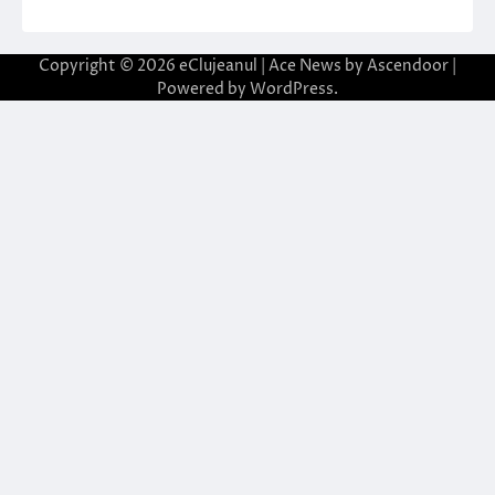
Copyright © 2026
eClujeanul
| Ace News by
Ascendoor
|
Powered by
WordPress
.