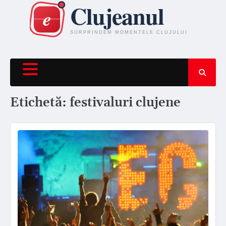
Skip
to
content
Etichetă:
festivaluri clujene