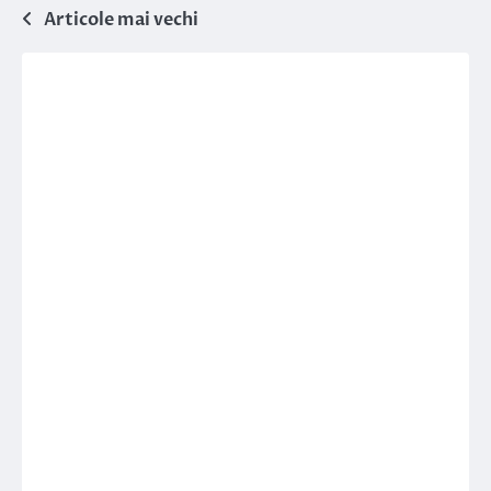
Navigare
Articole mai vechi
în
articole