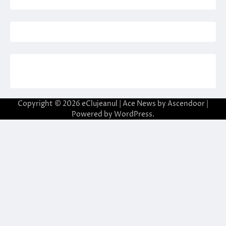
Copyright © 2026
eClujeanul
| Ace News by
Ascendoor
|
Powered by
WordPress
.