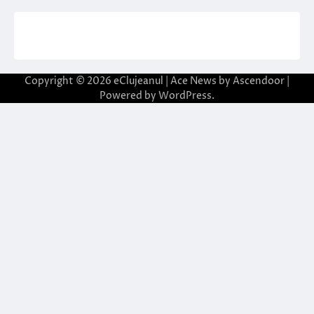
Copyright © 2026
eClujeanul
| Ace News by
Ascendoor
|
Powered by
WordPress
.