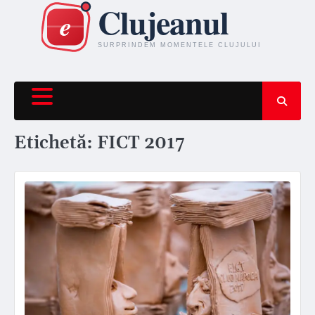
Skip
to
content
Etichetă:
FICT 2017