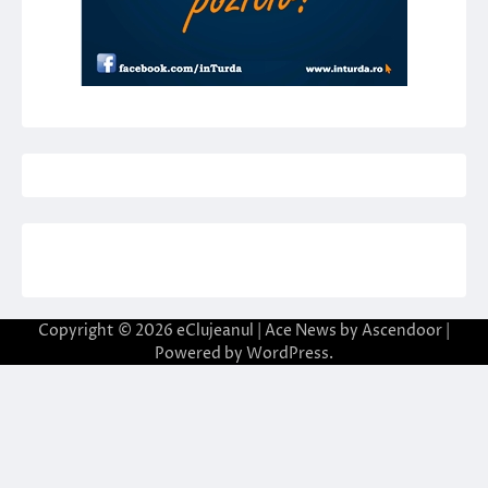
Copyright © 2026
eClujeanul
| Ace News by
Ascendoor
|
Powered by
WordPress
.