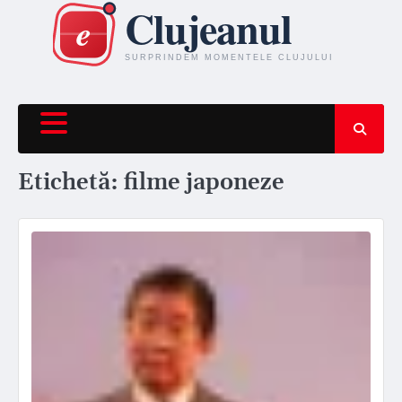
Skip
to
content
Etichetă:
filme japoneze