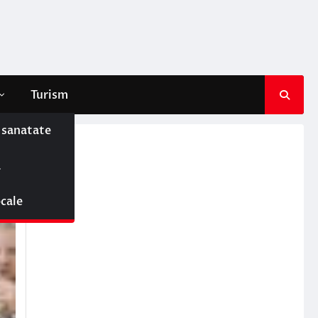
Turism
e sanatate
ă
ocale