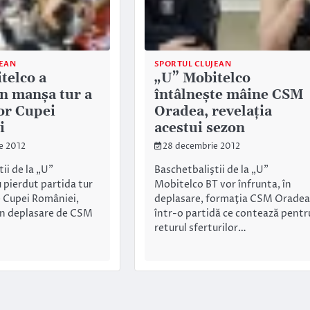
JEAN
SPORTUL CLUJEAN
telco a
„U” Mobitelco
în manşa tur a
întâlneşte mâine CSM
lor Cupei
Oradea, revelaţia
i
acestui sezon
e 2012
28 decembrie 2012
ii de la „U”
Baschetbaliştii de la „U”
 pierdut partida tur
Mobitelco BT vor înfrunta, în
e Cupei României,
deplasare, formaţia CSM Oradea
 în deplasare de CSM
într-o partidă ce contează pentr
returul sferturilor…