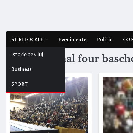
Skip
to
content
STIRI LOCALE
Evenimente
Politic
CON
Istorie de Cluj
Etichetă:
final four basc
Business
SPORT