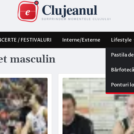
CERTE / FESTIVALURI
Interne/Externe
Lifestyle
Pastila d
het masculin
Bârfotec
Ponturi l