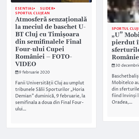
ESENTIAL
SLIDER
SPORTUL CLUJEAN
Atmosferă senzațională
la meciul de baschet U-
SPORTUL CLU
BT Cluj cu Timișoara
„U” Mobi
din semifinalele Final
pierdut 
Four-ului Cupei
sferturi
României – FOTO-
Românie
VIDEO
30 decembri
9 februarie 2020
Baschetbalișt
Mobitelco au
Fanii Universității Cluj au umplut
din sferturil
tribunele Sălii Sporturilor „Horia
fiind învinși
Demian” duminică, 9 februarie, la
Oradea,…
semifinala a doua din Final Four-
ului…