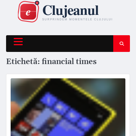
Skip
to
content
Etichetă:
financial times