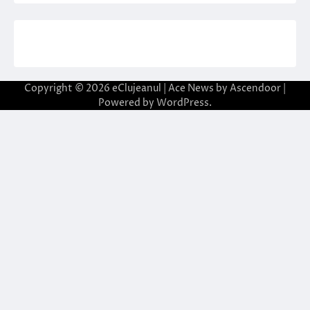
Copyright © 2026
eClujeanul
| Ace News by
Ascendoor
|
Powered by
WordPress
.