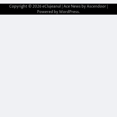
Copyright © 2026
eClujeanul
| Ace News by
Ascendoor
|
Powered by
WordPress
.