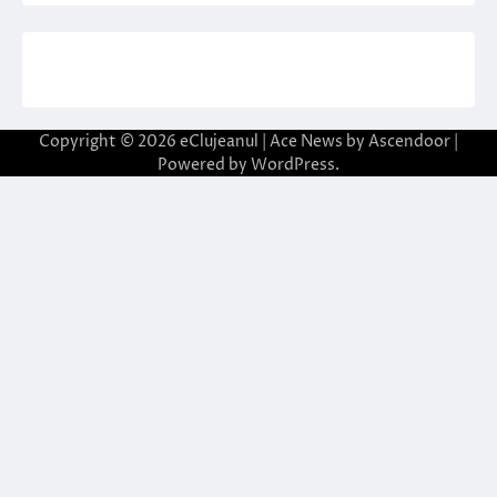
Copyright © 2026
eClujeanul
| Ace News by
Ascendoor
|
Powered by
WordPress
.