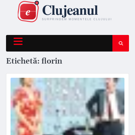
Skip
to
content
Etichetă:
florin