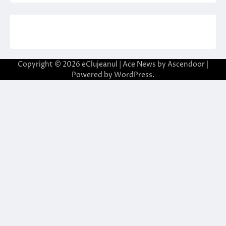
Copyright © 2026
eClujeanul
| Ace News by
Ascendoor
|
Powered by
WordPress
.