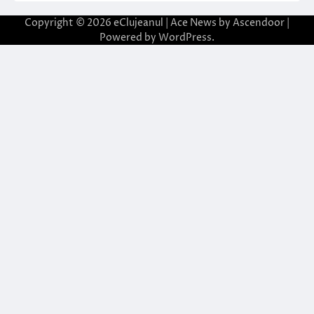
Copyright © 2026
eClujeanul
| Ace News by
Ascendoor
|
Powered by
WordPress
.