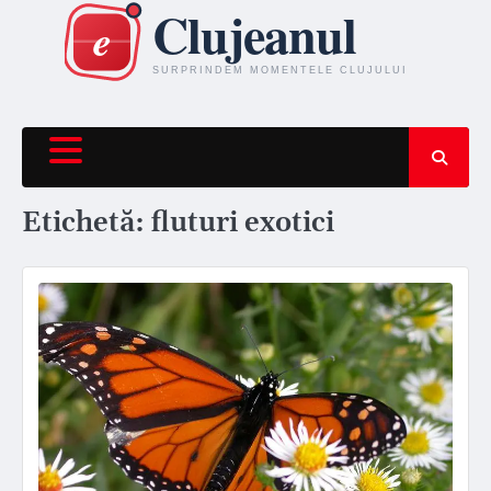
Skip
to
content
Etichetă:
fluturi exotici