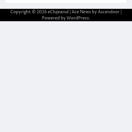
Copyright © 2026
eClujeanul
| Ace News by
Ascendoor
|
Powered by
WordPress
.