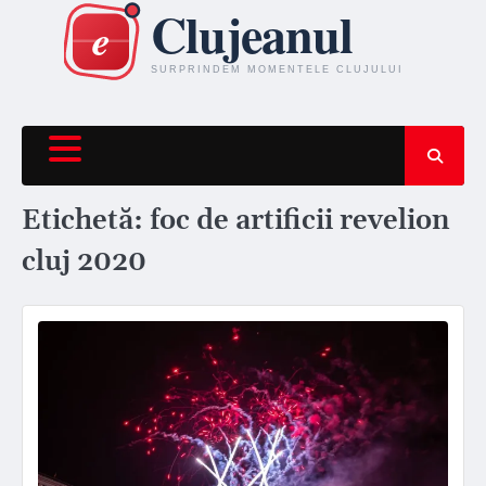
Skip
to
content
Etichetă:
foc de artificii revelion
cluj 2020