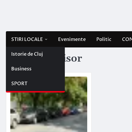
Skip
to
content
STIRI LOCALE
Evenimente
Politic
CON
Istorie de Cluj
Etichetă:
foisor
Business
SPORT