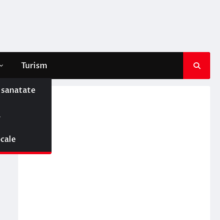
Turism
e sanatate
ă
ocale