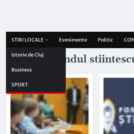
Skip
to
content
STIRI LOCALE
Evenimente
Politic
CON
Istorie de Cluj
Etichetă:
fondul stiintesc
Business
SPORT