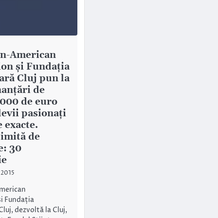
n-American
on și Fundația
ră Cluj pun la
nanțări de
.000 de euro
evii pasionați
e exacte.
imită de
: 30
ie
 2015
merican
i Fundația
uj, dezvoltă la Cluj,