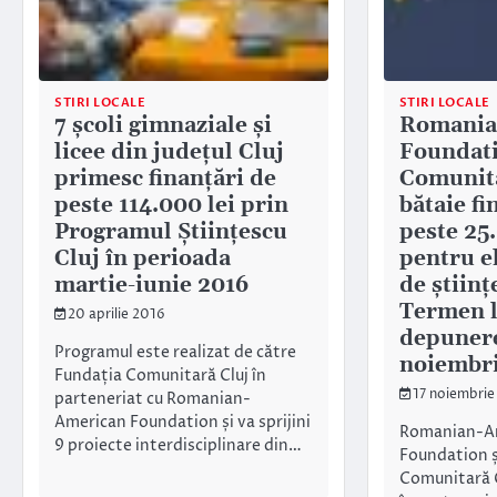
STIRI LOCALE
STIRI LOCALE
7 școli gimnaziale și
Romania
licee din județul Cluj
Foundati
primesc finanțări de
Comunita
peste 114.000 lei prin
bătaie fi
Programul Științescu
peste 25
Cluj în perioada
pentru el
martie-iunie 2016
de științ
Termen l
20 aprilie 2016
depunere
Programul este realizat de către
noiembr
Fundația Comunitară Cluj în
17 noiembrie
parteneriat cu Romanian-
American Foundation și va sprijini
Romanian-A
9 proiecte interdisciplinare din…
Foundation ș
Comunitară Cl