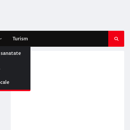
Turism
e sanatate
ă
ocale