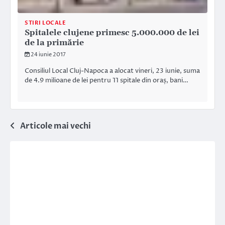
STIRI LOCALE
Spitalele clujene primesc 5.000.000 de lei
de la primărie
24 iunie 2017
Consiliul Local Cluj-Napoca a alocat vineri, 23 iunie, suma
de 4.9 milioane de lei pentru 11 spitale din oraș, bani…
Navigare
Articole mai vechi
în
articole