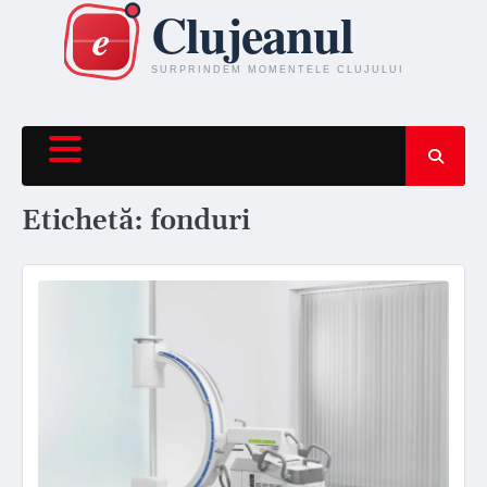
Skip
to
content
Etichetă:
fonduri