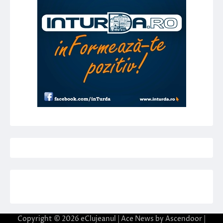
Copyright © 2026
eClujeanul
| Ace News by
Ascendoor
|