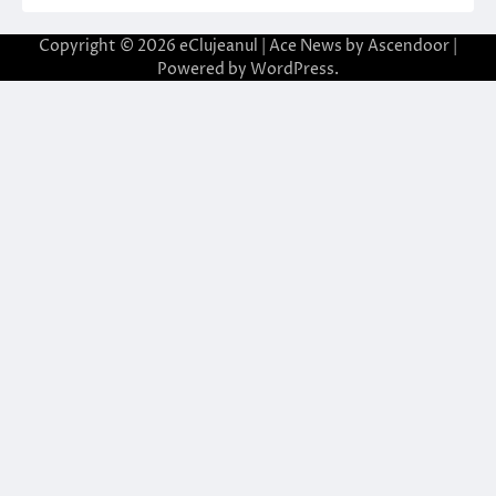
Copyright © 2026
eClujeanul
| Ace News by
Ascendoor
|
Powered by
WordPress
.