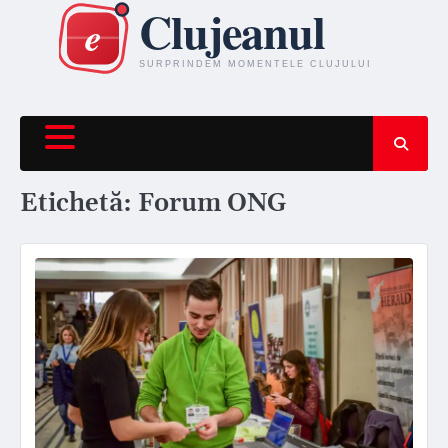
Skip
to
content
Etichetă:
Forum ONG