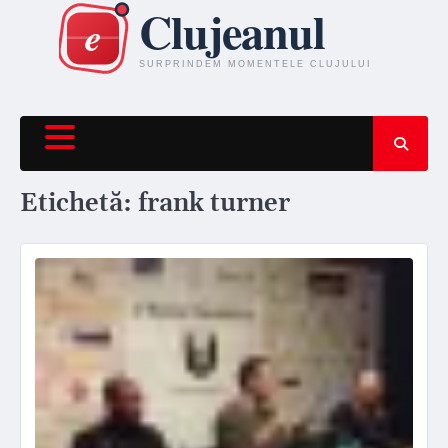
Skip
to
content
Etichetă:
frank turner