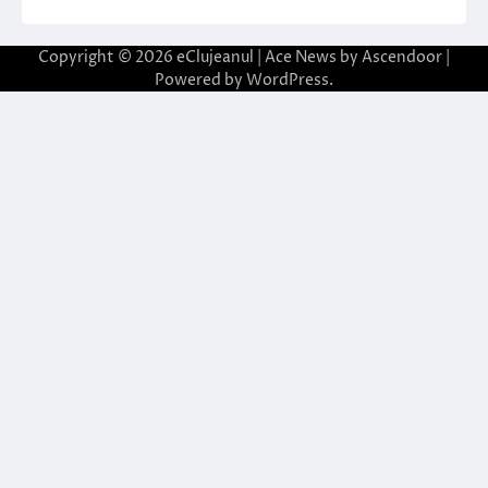
Copyright © 2026
eClujeanul
| Ace News by
Ascendoor
|
Powered by
WordPress
.