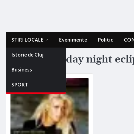
Skip
to
content
STIRI LOCALE
Evenimente
Politic
CON
Istorie de Cluj
Etichetă:
friday night ecl
Business
SPORT