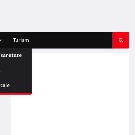
Turism
e sanatate
ă
ocale