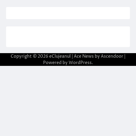
Copyright © 2026
eClujeanul
| Ace News by
Ascendoor
|
Powered by
WordPress
.