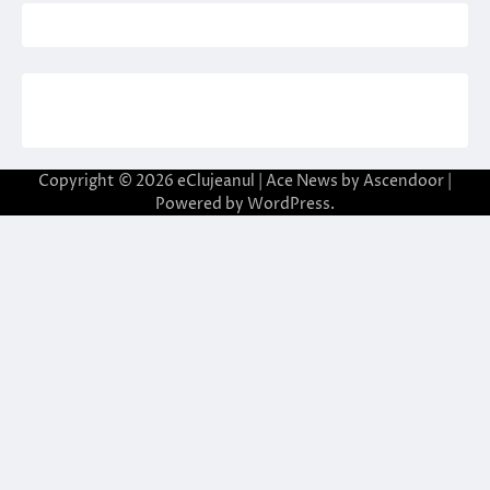
Copyright © 2026
eClujeanul
| Ace News by
Ascendoor
|
Powered by
WordPress
.