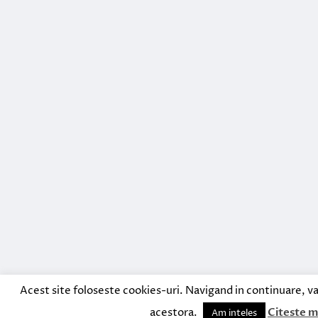
Acest site foloseste cookies-uri. Navigand in continuare, va
acestora.
Citeste m
Am inteles