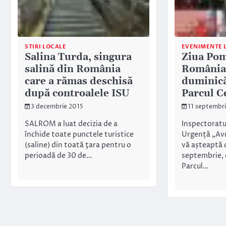
STIRI LOCALE
EVENIMENTE 
Salina Turda, singura
Ziua Pom
salină din România
România,
care a rămas deschisă
duminică 
după controalele ISU
Parcul C
3 decembrie 2015
11 septembr
SALROM a luat decizia de a
Inspectoratu
închide toate punctele turistice
Urgență „Avr
(saline) din toată ţara pentru o
vă așteaptă 
perioadă de 30 de…
septembrie, d
Parcul…