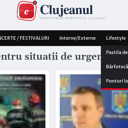
CERTE / FESTIVALURI
Interne/Externe
Lifestyle
Pastila d
ntru situatii de urgenta clu
Bârfotec
Ponturi l