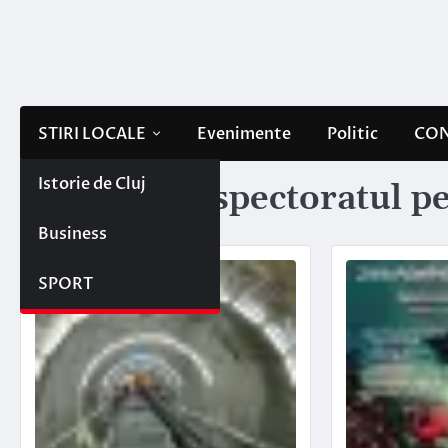
Skip
to
content
STIRI LOCALE
Evenimente
Politic
CON
Istorie de Cluj
Etichetă:
inspectoratul pe
Business
SPORT