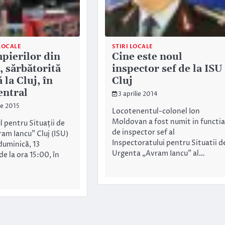
LOCALE
STIRI LOCALE
pierilor din
Cine este noul
 sărbătorită
inspector sef de la ISU
la Cluj, în
Cluj
entral
3 aprilie 2014
ie 2015
Locotenentul-colonel Ion
Moldovan a fost numit in functia
l pentru Situații de
de inspector sef al
am Iancu” Cluj (ISU)
Inspectoratului pentru Situatii d
duminică, 13
Urgenta „Avram Iancu” al…
e la ora 15:00, în