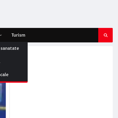
Turism
e sanatate
j
ă
ocale