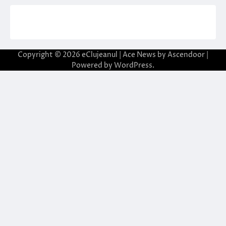
Copyright © 2026
eClujeanul
| Ace News by
Ascendoor
|
Powered by
WordPress
.