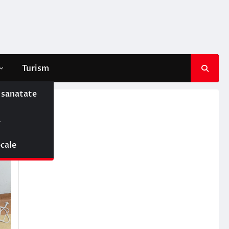
Turism
e sanatate
ă
ocale