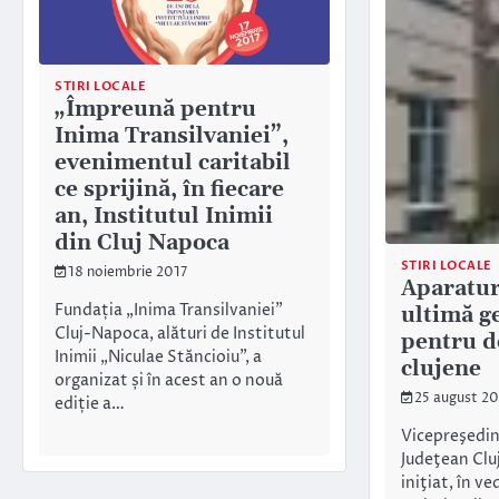
STIRI LOCALE
„Împreună pentru
Inima Transilvaniei”,
evenimentul caritabil
ce sprijină, în fiecare
an, Institutul Inimii
din Cluj Napoca
STIRI LOCALE
18 noiembrie 2017
Aparatur
Fundația „Inima Transilvaniei”
ultimă g
Cluj-Napoca, alături de Institutul
pentru d
Inimii „Niculae Stăncioiu”, a
clujene
organizat și în acest an o nouă
25 august 2
ediție a…
Vicepreşedin
Judeţean Cluj
iniţiat, în v