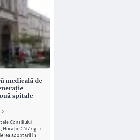
ă medicală de
enerație
ouă spitale
015
tele Consiliului
, Horaţiu Cătărig, a
ederea adoptării în