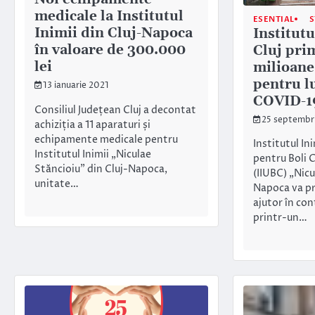
medicale la Institutul
ESENTIAL
S
Inimii din Cluj-Napoca
Institutu
în valoare de 300.000
Cluj pri
lei
milioane
pentru l
13 ianuarie 2021
COVID-1
Consiliul Județean Cluj a decontat
25 septembr
achiziția a 11 aparaturi și
echipamente medicale pentru
Institutul In
Institutul Inimii „Niculae
pentru Boli 
Stăncioiu” din Cluj-Napoca,
(IIUBC) „Nicu
unitate…
Napoca va pr
ajutor în co
printr-un…