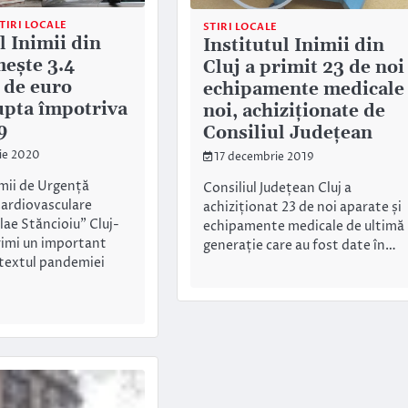
TIRI LOCALE
STIRI LOCALE
l Inimii din
Institutul Inimii din
mește 3.4
Cluj a primit 23 de noi
 de euro
echipamente medicale
upta împotriva
noi, achiziționate de
9
Consiliul Județean
ie 2020
17 decembrie 2019
imii de Urgență
Consiliul Județean Cluj a
Cardiovasculare
achiziționat 23 de noi aparate și
lae Stăncioiu” Cluj-
echipamente medicale de ultimă
imi un important
generație care au fost date în…
ntextul pandemiei