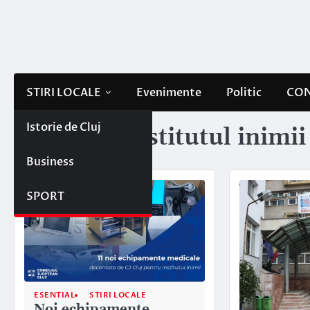
Skip
to
content
STIRI LOCALE
Evenimente
Politic
CON
Istorie de Cluj
Etichetă:
institutul inimi
Business
SPORT
ESENTIAL
STIRI LOCALE
Noi echipamente