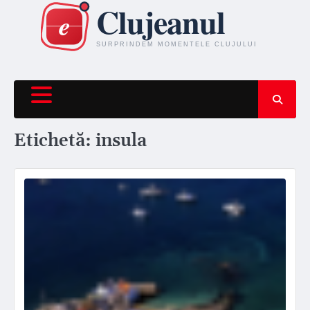
Skip
to
content
Etichetă:
insula