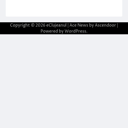
Copyright © 2026
eClujeanul
| Ace News by
Ascendoor
|
Powered by
WordPress
.