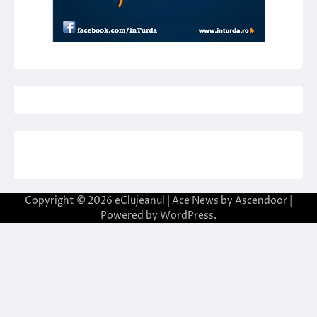
Copyright © 2026
eClujeanul
| Ace News by
Ascendoor
|
Powered by
WordPress
.