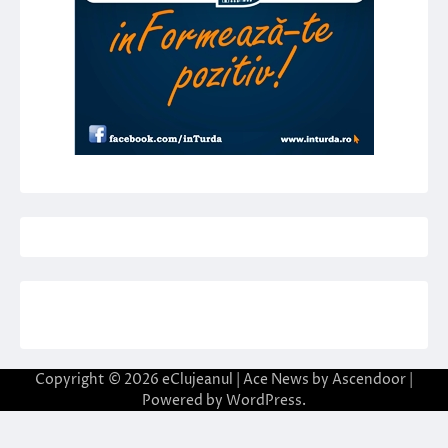
Copyright © 2026
eClujeanul
| Ace News by
Ascendoor
|
Powered by
WordPress
.