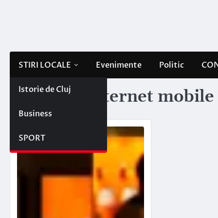
Skip
to
content
STIRI LOCALE
Evenimente
Politic
CON
Istorie de Cluj
Etichetă:
internet mobile
Business
SPORT