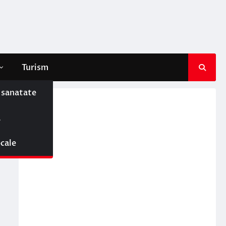
Turism
e sanatate
ă
ocale