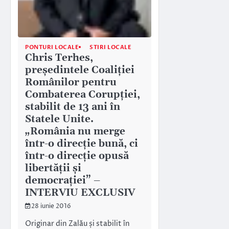
PONTURI LOCALE
STIRI LOCALE
Chris Terhes,
președintele Coaliției
Românilor pentru
Combaterea Corupției,
stabilit de 13 ani în
Statele Unite.
„România nu merge
într-o direcție bună, ci
într-o direcție opusă
libertății și
democrației” –
INTERVIU EXCLUSIV
28 iunie 2016
Originar din Zalău și stabilit în