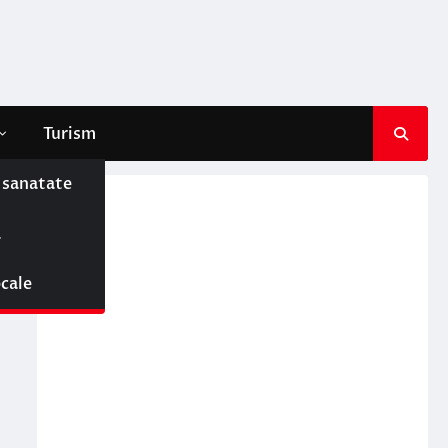
Turism
e sanatate
ă
ocale