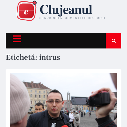
Skip
to
content
Etichetă:
intrus