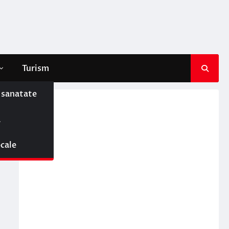
Turism
e sanatate
ă
ocale