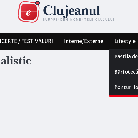
CERTE / FESTIVALURI
Interne/Externe
Lifestyle
Pastila d
alistic
Bârfotec
Ponturi l