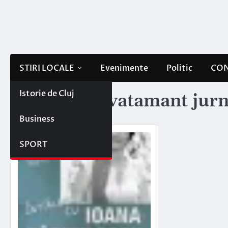
Skip
to
content
STIRI LOCALE
Evenimente
Politic
CON
Istorie de Cluj
Etichetă:
invatamant jurn
Business
SPORT