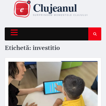
Skip
to
content
Etichetă:
investitio