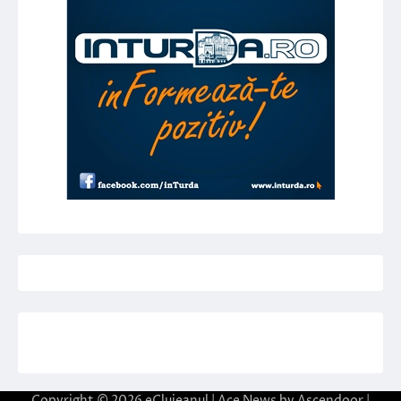
Copyright © 2026
eClujeanul
| Ace News by
Ascendoor
|