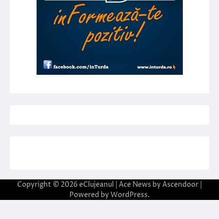
Copyright © 2026
eClujeanul
| Ace News by
Ascendoor
|
Powered by
WordPress
.