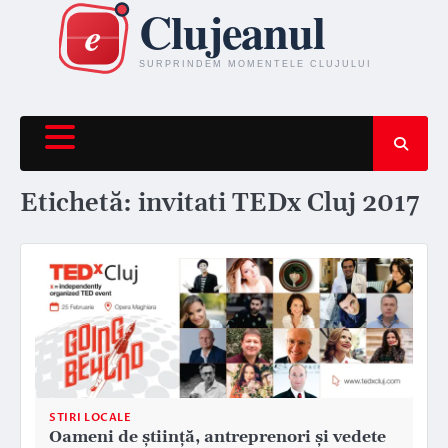
Skip
to
content
Etichetă:
invitati TEDx Cluj 2017
STIRI LOCALE
Oameni de știință, antreprenori și vedete