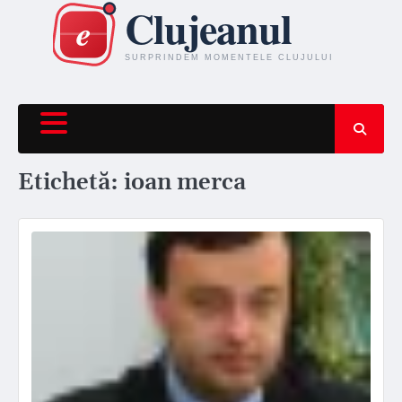
Skip
to
content
Etichetă:
ioan merca