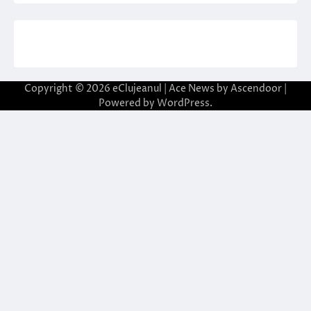
Copyright © 2026
eClujeanul
| Ace News by
Ascendoor
|
Powered by
WordPress
.