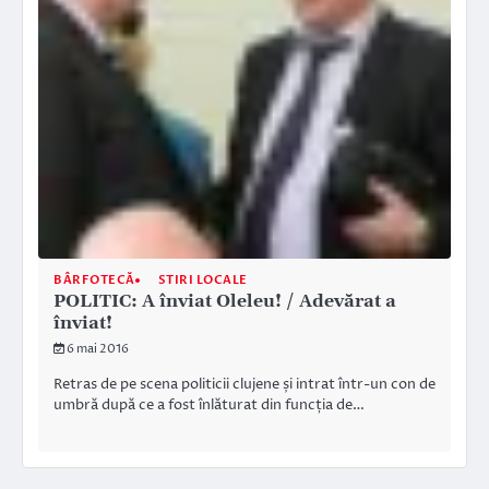
BÂRFOTECĂ
STIRI LOCALE
POLITIC: A înviat Oleleu! / Adevărat a
înviat!
6 mai 2016
Retras de pe scena politicii clujene și intrat într-un con de
umbră după ce a fost înlăturat din funcția de…