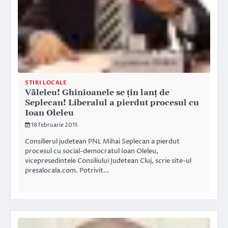
STIRI LOCALE
Văleleu! Ghinioanele se ţin lanţ de
Seplecan! Liberalul a pierdut procesul cu
Ioan Oleleu
18 februarie 2015
Consilierul judetean PNL Mihai Seplecan a pierdut
procesul cu social-democratul Ioan Oleleu,
vicepresedintele Consiliului Judetean Cluj, scrie site-ul
presalocala.com. Potrivit…