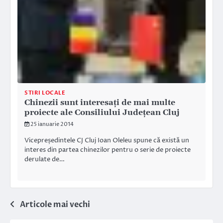
STIRI LOCALE
Chinezii sunt interesați de mai multe
proiecte ale Consiliului Judeţean Cluj
25 ianuarie 2014
Vicepreședintele CJ Cluj Ioan Oleleu spune că există un
interes din partea chinezilor pentru o serie de proiecte
derulate de…
Navigare
Articole mai vechi