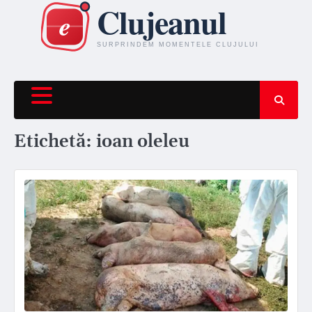
Skip
to
content
Etichetă:
ioan oleleu