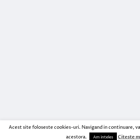
Acest site foloseste cookies-uri. Navigand in continuare, va
acestora.
Citeste m
Am inteles