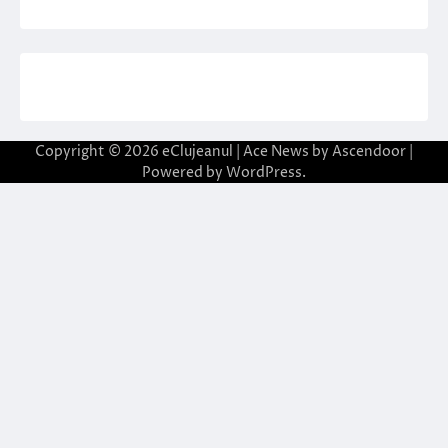
Copyright © 2026
eClujeanul
| Ace News by
Ascendoor
|
Powered by
WordPress
.