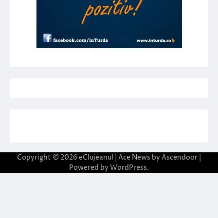
Copyright © 2026
eClujeanul
| Ace News by
Ascendoor
|
Powered by
WordPress
.