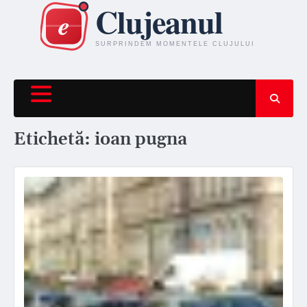
Skip
to
content
Etichetă:
ioan pugna