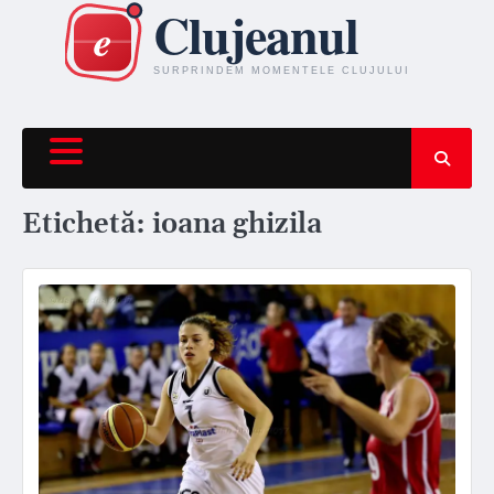
Skip
to
content
Etichetă:
ioana ghizila