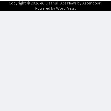
Copyright © 2026
eClujeanul
| Ace News by
Ascendoor
|
Powered by
WordPress
.